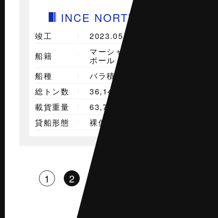
INCE NORTHWIND
竣工
2023.05
マーシャル諸島/シンガ
船籍
ポール
船種
バラ積み船
総トン数
36,140
載貨重量
63,720
貸船形態
裸傭船
1
2
3
4
5