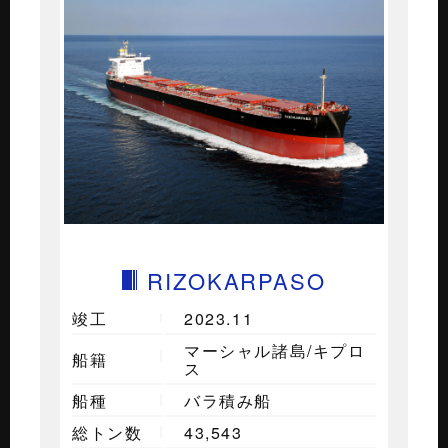
RIZOKARPASO
竣工
2023.11
マーシャル諸島/キプロ
船籍
ス
船種
バラ積み船
総トン数
43,543