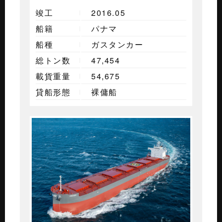
竣工
2016.05
船籍
パナマ
船種
ガスタンカー
総トン数
47,454
載貨重量
54,675
貸船形態
裸傭船