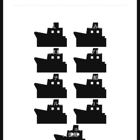
ALL
ばら積み船
自動車船
チップ船
コンテナ船
冷凍船
ケミカル船
タンカー
オフショア
支援船