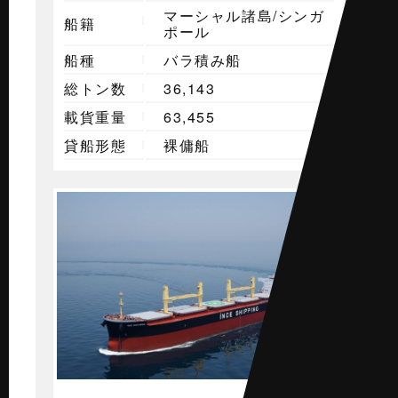
マーシャル諸島/シンガ
船籍
ポール
船種
バラ積み船
総トン数
36,143
載貨重量
63,455
貸船形態
裸傭船