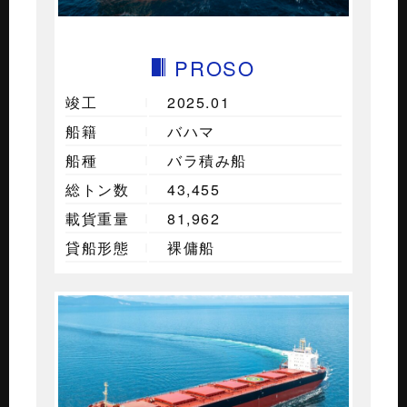
PROSO
竣工
2025.01
船籍
バハマ
船種
バラ積み船
総トン数
43,455
載貨重量
81,962
貸船形態
裸傭船