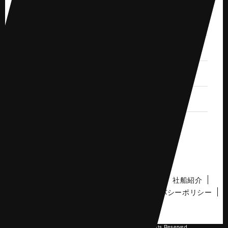
2019.7 (1)
2019.6 (1)
2019.5 (2)
2019.4 (3)
トップ
ご挨拶
会社概要
事業紹介
社船紹介
採用情報
活動報告
お知らせ
プライバシーポリシー
サイトマップ
Copyright (C) Sugahara Kisen Co., Ltd. All Rights Reserved.